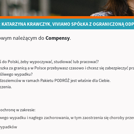
:
KATARZYNA KRAWCZYK
,
VIVIAMO SPÓŁKA Z OGRANICZONĄ OD
rowym należącym do
Compensy
.
ś do Polski, żeby wypoczywać, studiować lub pracować?
ieszka za granicą a w Polsce przebywasz czasowo i chcesz się zabezpieczyć
ęśliwego wypadku?
dzoziemców w ramach Pakietu PODRÓŻ jest właśnie dla Ciebie.
czenia.
ochronę w zakresie:
iwego wypadku i nagłego zachorowania, w tym zaostrzenia się choroby prze
 wypadków