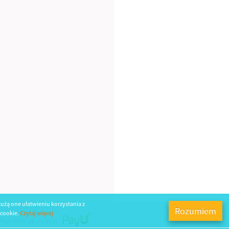
łużą one ułatwieniu korzystania z
Rozumiem
 cookie.
Czytaj więcej
 Płatności obsługuje