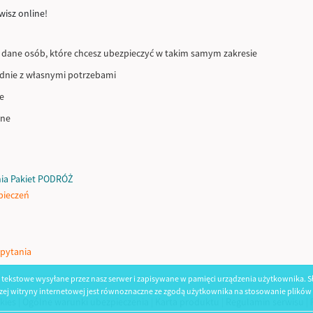
wisz online!
 dane osób, które chcesz ubezpieczyć w takim samym zakresie
odnie z własnymi potrzebami
e
ine
nia Pakiet PODRÓŻ
pieczeń
 pytania
iki tekstowe wysyłane przez nasz serwer i zapisywane w pamięci urządzenia użytkownika. S
aszej witryny internetowej jest równoznaczne ze zgodą użytkownika na stosowanie plików
kies
|
Ogólne warunki ubezpieczenia
|
Karta produktu
|
Regulamin serwisu
|