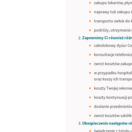
zakupu lekarstw, pł
naprawy lub zakupu
transportu zwłok do 
podróży, utrzymania 
Zapewnimy Ci również róż
całodobowy dyżur Cen
konsultacje telefonic
zwrot kosztów zakupu
w przypadku hospital
oraz koszy ich transp
koszty Twojej rekonwa
koszty kontynuacji p
dosłanie przedmiotó
zwrot kosztów szkółk
Ubezpieczenie następstw n
świadczenie z tytułu