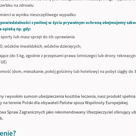
czerbku na zdrowiu
 śmierci w wyniku nieszczęśliwego wypadku
powiedzialności cywilnej w życiu prywatnym ochroną obejmujemy szkod
a opieką np. gdy:
sporty lub masz sprzęt do ich uprawiania
, wózków inwalidzkich, wózków dziecięcych;
ające (do 5 kg, zgodnie z przepisami prawa lotniczego) lub drony rekreacyjn
 UE)
mość (dom, mieszkanie, pokój gościnny lub hotelowy) na pobyt ciągły do 3
ony i wysokim sumom ubezpieczenia kosztów leczenia, nasz produkt spełni
y na terenie Polski dla obywateli Państw spoza Wspólnoty Europejskiej.
rstwa Spraw Zagranicznych jako rekomendowany Ubezpieczyciel oferujący u
h.
enie?