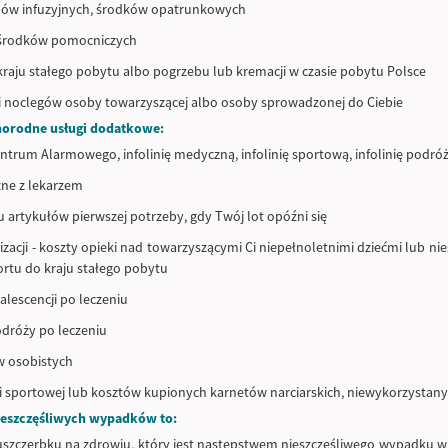
ynów infuzyjnych, środków opatrunkowych
 środków pomocniczych
kraju stałego pobytu albo pogrzebu lub kremacji w czasie pobytu Polsce
i noclegów osoby towarzyszącej albo osoby sprowadzonej do Ciebie
norodne usługi dodatkowe:
trum Alarmowego, infolinię medyczną, infolinię sportową, infolinię podró
zne z lekarzem
 artykułów pierwszej potrzeby, gdy Twój lot opóźni się
izacji - koszty opieki nad towarzyszącymi Ci niepełnoletnimi dziećmi lub 
ortu do kraju stałego pobytu
lescencji po leczeniu
odróży po leczeniu
w osobistych
i sportowej lub kosztów kupionych karnetów narciarskich, niewykorzysta
ieszczęśliwych wypadków to:
 uszczerbku na zdrowiu, który jest następstwem nieszczęśliwego wypadku 