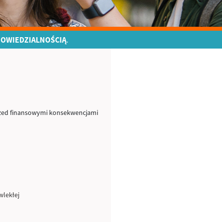
POWIEDZIALNOŚCIĄ
.
 przed finansowymi konsekwencjami
wlekłej