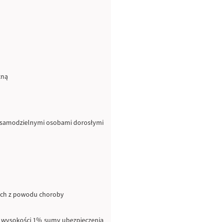
żną
niesamodzielnymi osobami dorosłymi
nych z powodu choroby
w wysokości 1% sumy ubezpieczenia