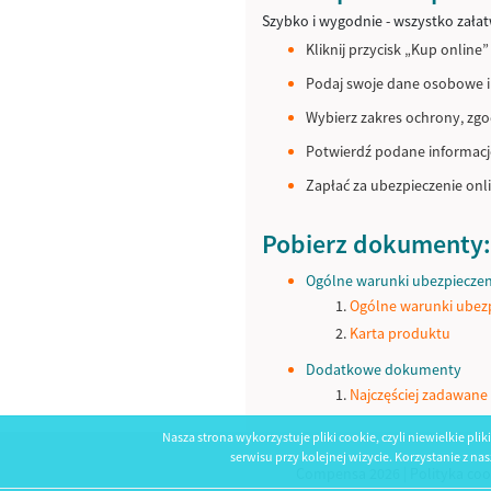
Szybko i wygodnie - wszystko załat
Kliknij przycisk „Kup online”
Podaj swoje dane osobowe i
Wybierz zakres ochrony, zg
Potwierdź podane informacj
Zapłać za ubezpieczenie onl
Pobierz dokumenty:
Ogólne warunki ubezpiecze
Ogólne warunki ubez
Karta produktu
Dodatkowe dokumenty
Najczęściej zadawane
Nasza strona wykorzystuje pliki cookie, czyli niewielkie pl
serwisu przy kolejnej wizycie. Korzystanie z n
Compensa 2026 |
Polityka coo