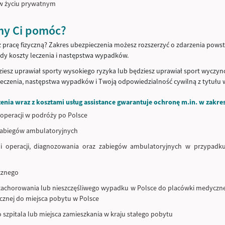
 w życiu prywatnym
my Ci pomóc?
z pracę fizyczną? Zakres ubezpieczenia możesz rozszerzyć o zdarzenia pows
dy koszty leczenia i następstwa wypadków.
ziesz uprawiał sporty wysokiego ryzyka lub będziesz uprawiał sport wyczy
leczenia, następstwa wypadków i Twoją odpowiedzialność cywilną z tytułu
enia wraz z kosztami usług assistance gwarantuje ochronę m.in. w zakres
i operacji w podróży po Polsce
zabiegów ambulatoryjnych
o i operacji, diagnozowania oraz zabiegów ambulatoryjnych w przypadk
cznego
 zachorowania lub nieszczęśliwego wypadku w Polsce do placówki medycz
cznej do miejsca pobytu w Polsce
o szpitala lub miejsca zamieszkania w kraju stałego pobytu