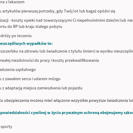
zne z lekarzem
 artykułów pierwszej potrzeby, gdy Twój lot lub bagaż opóźni się
izacji - koszty opieki nad towarzyszącymi Ci niepełnoletnimi dziećmi lub 
ortu do RP lub kraju stałego pobytu
odróży po leczeniu
ieszczęśliwych wypadków to:
 uszczerbku na zdrowiu lub świadczenie z tytułu śmierci w wyniku nieszczę
trwałej niezdolności do pracy i koszty przekwalifikowania
adczenia szpitalnego
u z zawałem serca i udarem mózgu
u z adaptacją miejsca zamieszkania lub pojazdu
tu ubezpieczenia możesz mieć włączone wszystkie powyższe świadczenia l
powiedzialności cywilnej w życiu prywatnym ochroną obejmujemy szkod
 sporty