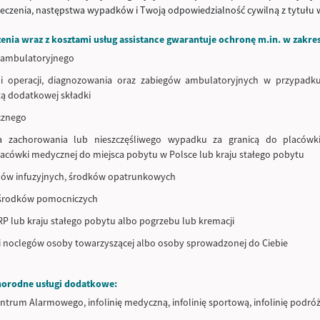
leczenia, następstwa wypadków i Twoją odpowiedzialność cywilną z tytułu
enia wraz z kosztami usług assistance gwarantuje ochronę m.in. w zakres
i ambulatoryjnego
o i operacji, diagnozowania oraz zabiegów ambulatoryjnych w przypadk
tą dodatkowej składki
cznego
ca zachorowania lub nieszczęśliwego wypadku za granicą do placów
acówki medycznej do miejsca pobytu w Polsce lub kraju stałego pobytu
ynów infuzyjnych, środków opatrunkowych
 środków pomocniczych
RP lub kraju stałego pobytu albo pogrzebu lub kremacji
i noclegów osoby towarzyszącej albo osoby sprowadzonej do Ciebie
norodne usługi dodatkowe:
trum Alarmowego, infolinię medyczną, infolinię sportową, infolinię podró