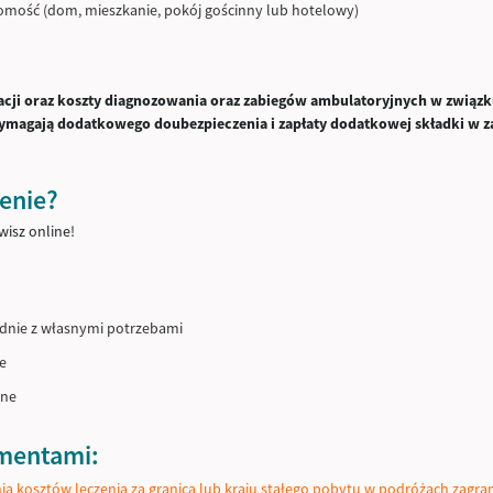
mość (dom, mieszkanie, pokój gościnny lub hotelowy)
eracji oraz koszty diagnozowania oraz zabiegów ambulatoryjnych w związ
magają dodatkowego doubezpieczenia i zapłaty dodatkowej składki w z
enie?
wisz online!
odnie z własnymi potrzebami
e
ine
umentami:
a kosztów leczenia za granicą lub kraju stałego pobytu w podróżach zagra