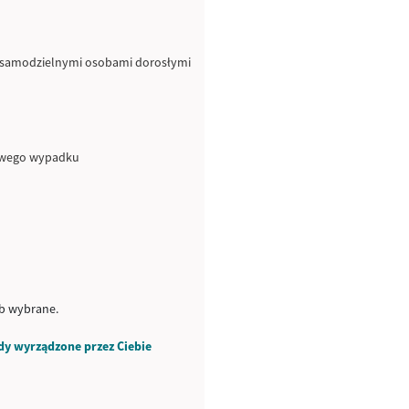
niesamodzielnymi osobami dorosłymi
śliwego wypadku
ub wybrane.
y wyrządzone przez Ciebie