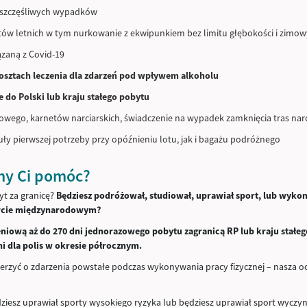
ieszczęśliwych wypadków
tów letnich w tym nurkowanie z ekwipunkiem bez limitu głębokości i zimo
zaną z Covid-19
osztach leczenia dla zdarzeń pod wpływem alkoholu
 do Polski lub kraju stałego pobytu
owego, karnetów narciarskich, świadczenie na wypadek zamknięcia tras narc
uły pierwszej potrzeby przy opóźnieniu lotu, jak i bagażu podróżnego
my Ci pomóc?
yt za granicę?
Będziesz podróżował, studiował, uprawiał sport, lub wykony
rcie międzynarodowym?
niową aż do 270 dni jednorazowego pobytu zagranicą RP lub kraju stałe
ni dla polis w okresie półrocznym.
erzyć o zdarzenia powstałe podczas wykonywania pracy fizycznej – nasza 
dziesz uprawiał sporty wysokiego ryzyka lub będziesz uprawiał sport wycz