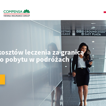
osztów leczenia za granicą
ego pobytu w podróżach