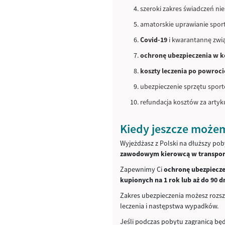
szeroki zakres świadczeń n
amatorskie uprawianie spor
Covid-19
i kwarantannę zwią
ochronę ubezpieczenia w k
koszty leczenia po powrocie
ubezpieczenie sprzętu sport
refundacja kosztów za artyk
Kiedy jeszcze może
Wyjeżdżasz z Polski na dłuższy pob
zawodowym kierowcą w transpo
Zapewnimy Ci
ochronę ubezpiecze
kupionych na 1 rok lub aż do 90 d
Zakres ubezpieczenia możesz rozsz
leczenia i następstwa wypadków.
Jeśli podczas pobytu zagranicą bę