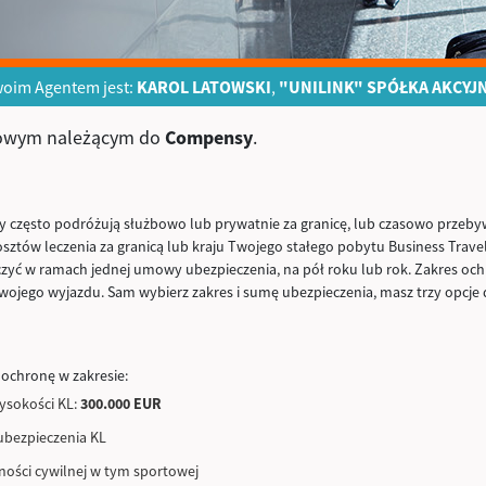
oim Agentem jest:
KAROL LATOWSKI
,
"UNILINK" SPÓŁKA AKCYJ
rowym należącym do
Compensy
.
my często podróżują służbowo lub prywatnie za granicę, lub czasowo przeby
sztów leczenia za granicą lub kraju Twojego stałego pobytu Business Travel 
czyć w ramach jednej umowy ubezpieczenia, na pół roku lub rok. Zakres och
wojego wyjazdu. Sam wybierz zakres i sumę ubezpieczenia, masz trzy opcje
ochronę w zakresie:
ysokości KL:
300.000 EUR
ubezpieczenia KL
ności cywilnej w tym sportowej