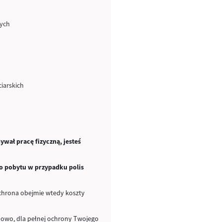
wych
iarskich
wał pracę fizyczną, jesteś
go pobytu w przypadku polis
ochrona obejmie wtedy koszty
ynowo, dla pełnej ochrony Twojego