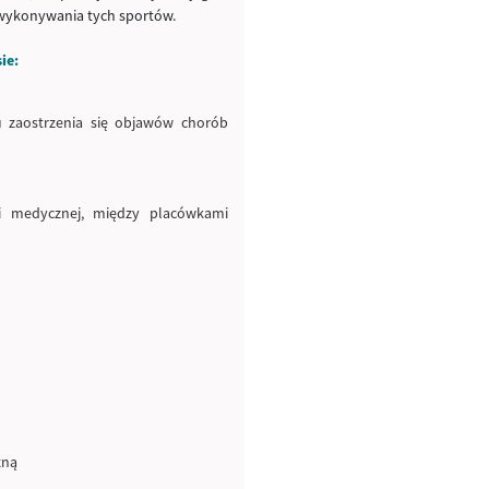
 wykonywania tych sportów.
ie:
u zaostrzenia się objawów chorób
ki medycznej, między placówkami
żną