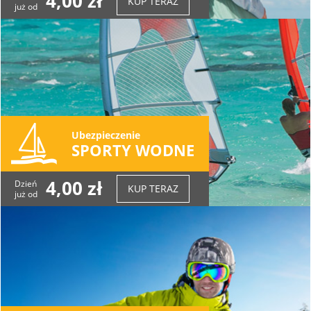
4,00 zł
KUP TERAZ
już od
Ubezpieczenie
SPORTY WODNE
4,00 zł
Dzień
KUP TERAZ
już od