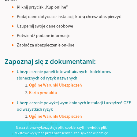
Kliknij przycisk „Kup online”
Podaj dane dotyczące instalacji, którą chcesz ubezpieczyć
Uzupełnij swoje dane osobowe
Potwierdź podane informacje
Zapłać za ubezpieczenie on-line
Zapoznaj się z dokumentami:
Ubezpieczenie paneli fotowoltaicznych i kolektorów
słonecznych od ryzyk nazwanych
Ogólne Warunki Ubezpieczeń
Karta produktu
Ubezpieczenie powyżej wymienionych instalacji i urządzeń OZE
od wszystkich ryzyk
Ogólne Warunki Ubezpieczeń
Karta produktu
Nasza strona wykorzystuje pliki cookie, czyli niewielkie pliki
tekstowe wysyłane przez nasz serwer i zapisywane w pamięci
Dodatkowe dokumenty