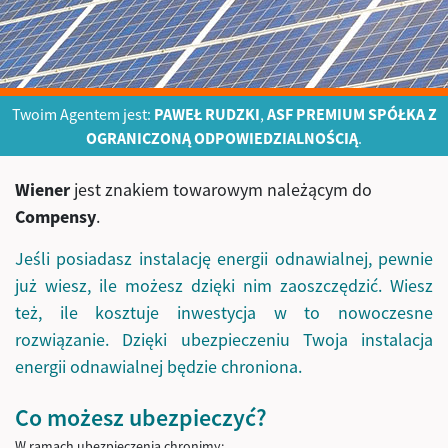
Twoim Agentem jest:
PAWEŁ RUDZKI
,
ASF PREMIUM SPÓŁKA Z
OGRANICZONĄ ODPOWIEDZIALNOŚCIĄ
.
Wiener
jest znakiem towarowym należącym do
Compensy
.
Jeśli posiadasz instalację energii odnawialnej, pewnie
już wiesz, ile możesz dzięki nim zaoszczędzić. Wiesz
też, ile kosztuje inwestycja w to nowoczesne
rozwiązanie. Dzięki ubezpieczeniu Twoja instalacja
energii odnawialnej będzie chroniona.
Co możesz ubezpieczyć?
W ramach ubezpieczenia chronimy: